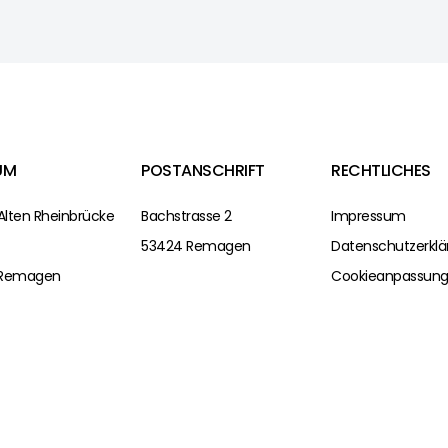
UM
POSTANSCHRIFT
RECHTLICHES
Alten Rheinbrücke
Bachstrasse 2
Impressum
53424 Remagen
Datenschutzerklä
 Remagen
Cookieanpassun