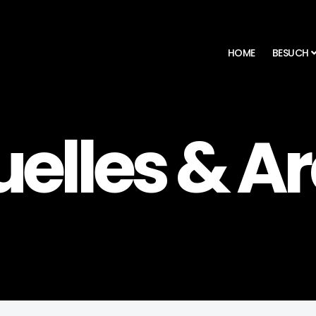
HOME
BESUCH
elles & A