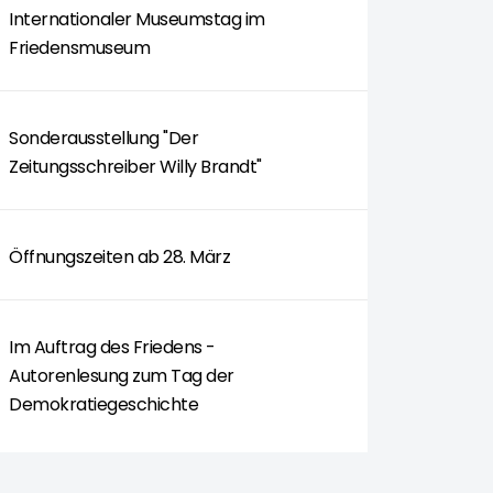
Internationaler Museumstag im
Friedensmuseum
Sonderausstellung "Der
Zeitungsschreiber Willy Brandt"
ONDERAUSSTELLUNG "DER ZEITUNGSSCHREIBER WILLY BRANDT"
Öffnungszeiten ab 28. März
Im Auftrag des Friedens -
Autorenlesung zum Tag der
Demokratiegeschichte