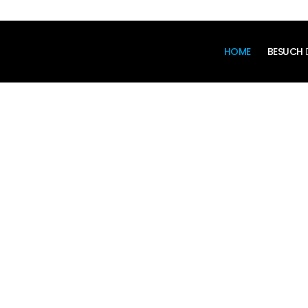
MALS ..
HOME
BESUCH
IT
HEUTE!
IT