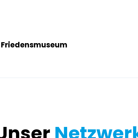
m Friedensmuseum
Unser
Netzwer