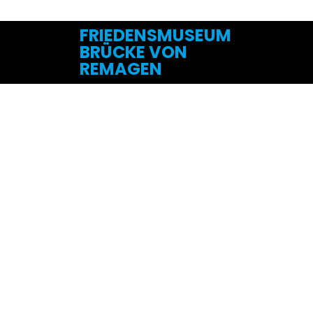
VON DA
FRIEDENSMUSEUM
BRÜCKE VON
REMAGEN
DIE BRÜCKE VON REMAGEN
MONUMENT FÜR FRIEDEN UND FREIHE
... BIS 
DIE BRÜCKE VON REMAGEN
MONUMENT FÜR FRIEDEN UND FREIHE